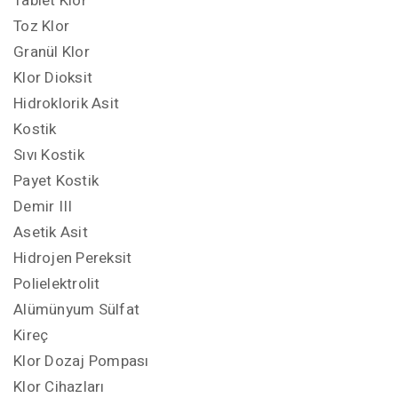
Tablet Klor
Toz Klor
Granül Klor
Klor Dioksit
Hidroklorik Asit
Kostik
Sıvı Kostik
Payet Kostik
Demir III
Asetik Asit
Hidrojen Pereksit
Polielektrolit
Alümünyum Sülfat
Kireç
Klor Dozaj Pompası
Klor Cihazları